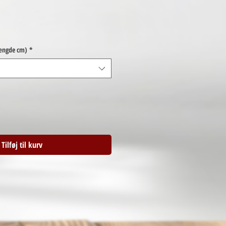
længde cm)
*
Tilføj til kurv