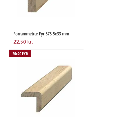
Forrammetræ Fyr 575 5x33 mm
Pris
22,50 kr.
20x20 FYR