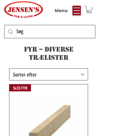
Menu
FYR – diverse
trælister
5x33 FYR