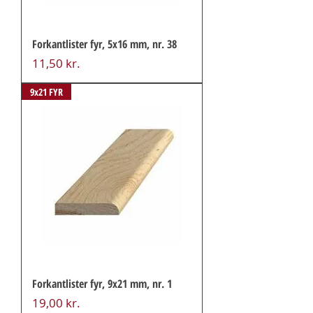
Forkantlister fyr, 5x16 mm, nr. 38
Pris
11,50 kr.
9x21 FYR
Forkantlister fyr, 9x21 mm, nr. 1
Pris
19,00 kr.