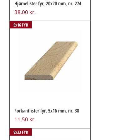
Hjørnelister fyr, 20x20 mm, nr. 274
Pris
38,00 kr.
5x16 FYR
Forkantlister fyr, 5x16 mm, nr. 38
Pris
11,50 kr.
9x33 FYR