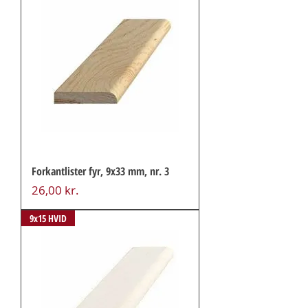
Forkantlister fyr, 9x33 mm, nr. 3
Pris
26,00 kr.
9x15 HVID