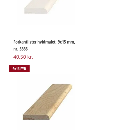
Forkantlister hvidmalet, 9x15 mm,
nr. 5566
Pris
40,50 kr.
5x16 FYR