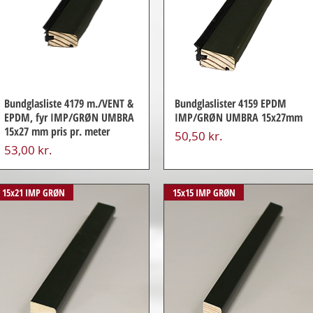
Bundglasliste 4179 m./VENT &
Bundglaslister 4159 EPDM
EPDM, fyr IMP/GRØN UMBRA
IMP/GRØN UMBRA 15x27mm
15x27 mm pris pr. meter
Pris
50,50 kr.
Pris
53,00 kr.
15x21 IMP GRØN
15x15 IMP GRØN