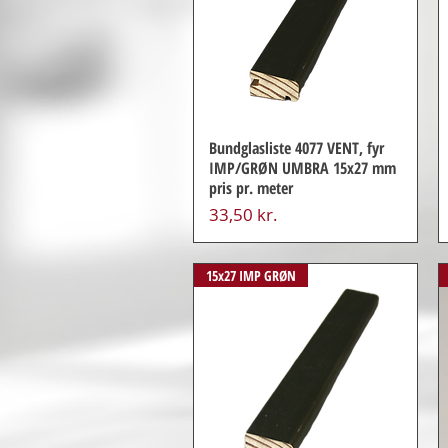
Bundglasliste 4077 VENT, fyr
IMP/GRØN UMBRA 15x27 mm
pris pr. meter
Pris
33,50 kr.
15x27 IMP GRØN