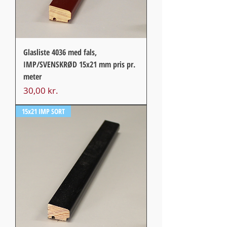
Glasliste 4036 med fals,
IMP/SVENSKRØD 15x21 mm pris pr.
meter
Pris
30,00 kr.
15x21 IMP SORT