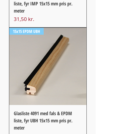
liste, fyr IMP 15x15 mm pris pr.
meter
Pris
31,50 kr.
15x15 EPDM UBH
Glasliste 4091 med fals & EPDM
liste, fyr UBH 15x15 mm pris pr.
meter