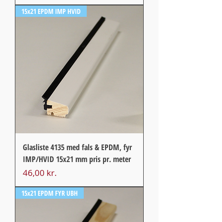
15x21 EPDM IMP HVID
Glasliste 4135 med fals & EPDM, fyr
IMP/HVID 15x21 mm pris pr. meter
Pris
46,00 kr.
15x21 EPDM FYR UBH