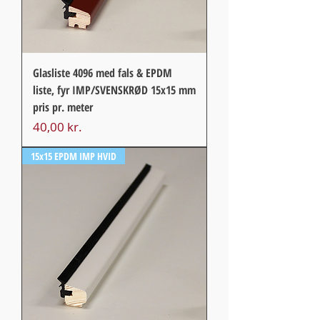
Glasliste 4096 med fals & EPDM
liste, fyr IMP/SVENSKRØD 15x15 mm
pris pr. meter
Pris
40,00 kr.
15x15 EPDM IMP HVID