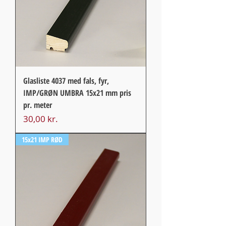
Glasliste 4037 med fals, fyr,
IMP/GRØN UMBRA 15x21 mm pris
pr. meter
Pris
30,00 kr.
15x21 IMP RØD