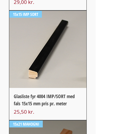
Pris
29,00 kr.
15x15 IMP SORT
Glasliste fyr 4004 IMP/SORT med
fals 15x15 mm pris pr. meter
Pris
25,50 kr.
15x21 MAHOGNI