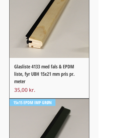
Glasliste 4133 med fals & EPDM
liste, fyr UBH 15x21 mm pris pr.
meter
Pris
35,00 kr.
15x15 EPDM IMP GRØN