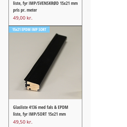
liste, fyr IMP/SVENSKRØD 15x21 mm
pris pr. meter
Pris
49,00 kr.
15x21 EPDM IMP SORT
Glasliste 4136 med fals & EPDM
liste, fyr IMP/SORT 15x21 mm
Pris
49,50 kr.