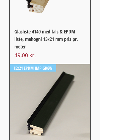
Glasliste 4140 med fals & EPDM
liste, mahogni 15x21 mm pris pr.
meter
Pris
49,00 kr.
15x21 EPDM IMP GRØN