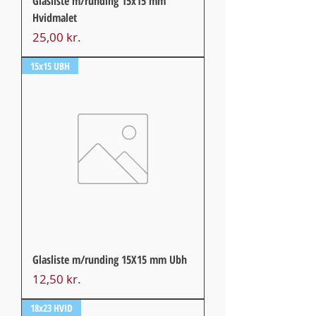
Glasliste m/runding 15x15 mm
Hvidmalet
Pris
25,00 kr.
15x15 UBH
Glasliste m/runding 15X15 mm Ubh
Pris
12,50 kr.
18x23 HVID