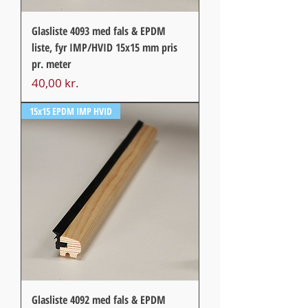
Glasliste 4093 med fals & EPDM
liste, fyr IMP/HVID 15x15 mm pris
pr. meter
Pris
40,00 kr.
15x15 EPDM IMP HVID
Glasliste 4092 med fals & EPDM