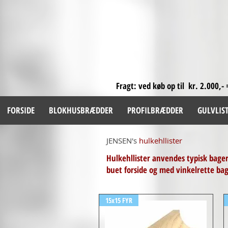
Fragt: ved køb op til kr. 2.000,- 
FORSIDE
BLOKHUSBRÆDDER
PROFILBRÆDDER
GULVLIS
JENSEN's
hulkehllister
Hulkehllister anvendes typisk bage
buet forside og med vinkelrette bag
15x15 FYR