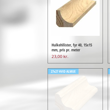
Hulkehllister, fyr 40, 15x15
mm, pris pr. meter
Pris
23,00 kr.
27x27 HVID ALMUE