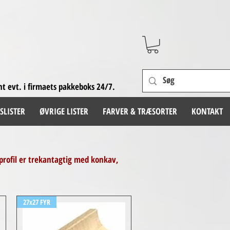
nt evt. i firmaets pakkeboks 24/7.
SLISTER
ØVRIGE LISTER
FARVER & TRÆSORTER
KONTAKT
profil er trekantagtig med konkav,
27x27 FYR