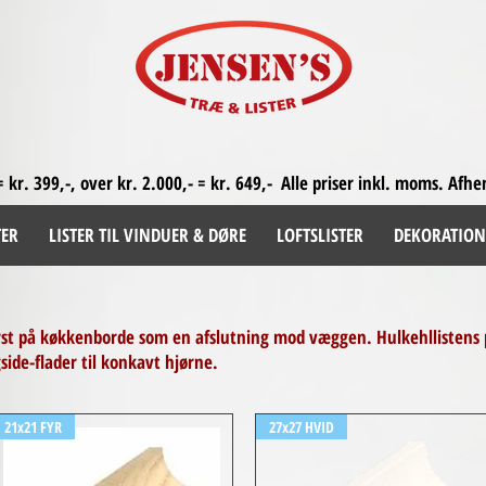
= kr. 399,-, over kr. 2.000,- = kr. 649,-
Alle priser inkl. moms. A
fhe
TER
LISTER TIL VINDUER & DØRE
LOFTSLISTER
DEKORATION
rst på køkkenborde som en afslutning mod væggen. Hulkehllistens 
side-flader til konkavt hjørne.
21x21 FYR
27x27 HVID