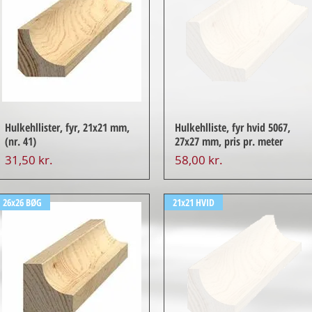
Hulkehllister, fyr, 21x21 mm,
Hulkehlliste, fyr hvid 5067,
(nr. 41)
27x27 mm, pris pr. meter
Pris
Pris
31,50 kr.
58,00 kr.
26x26 BØG
21x21 HVID