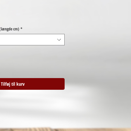
 (længde cm)
*
Tilføj til kurv