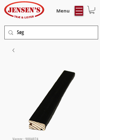
Menu
Varenr.: 9004074