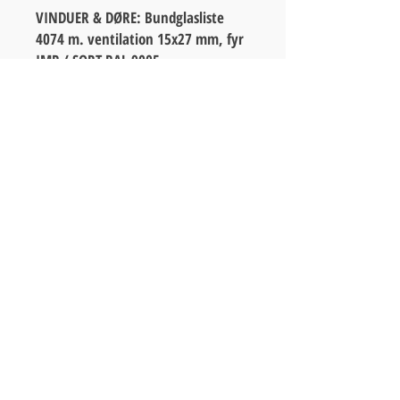
VINDUER & DØRE: Bundglasliste
4074 m. ventilation 15x27 mm, fyr
IMP / SORT RAL 9005
JENSEN's TRÆ & LISTER A/S
Lyngvej 31 B, 4573 Højby
Tlf.
59 30 26 60
fra kl.
07.00-12.00
E-MAIL: info
@59302660.dk
CVR
28712448
Handelsbetingelser
Fragt: kr. 399,- ved køb op til kr. 2.000,-
Fragt: kr. 649,- ved køb over kr 2.000,-
Alle priser inkl. moms.
Bestilte lister kan afhentes ved firmaet i
pakkeboksen,
du får klarmelding og kode til boksen.
Pakkeboksen
er tilgængelig hele døgnet