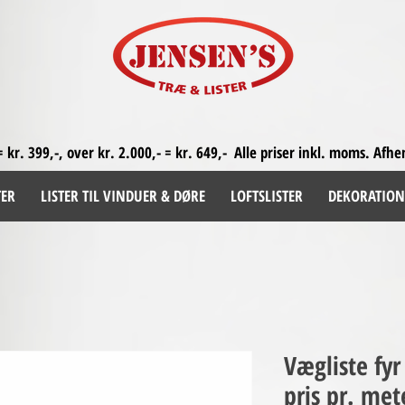
= kr. 399,-, over kr. 2.000,- = kr. 649,-
Alle priser inkl. moms. A
fhe
TER
LISTER TIL VINDUER & DØRE
LOFTSLISTER
DEKORATION
Vægliste fy
pris pr. met