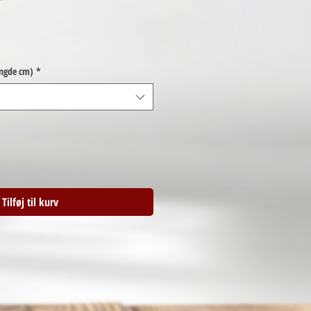
ængde cm)
*
Tilføj til kurv