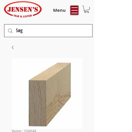
Menu
Varenr.: 1264548